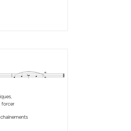
iques,
s forcer
enchaînements