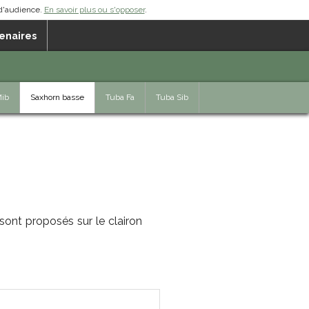
 d'audience.
En savoir plus ou s'opposer
.
enaires
Mib
Saxhorn basse
Tuba Fa
Tuba Sib
sont proposés sur le clairon