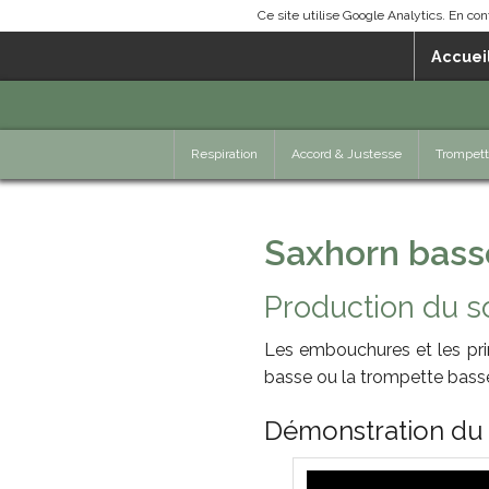
Ce site utilise Google Analytics. En c
Accuei
Respiration
Accord & Justesse
Trompet
Saxhorn bass
Production du s
Les embouchures et les prin
basse ou la trompette bass
Démonstration du c