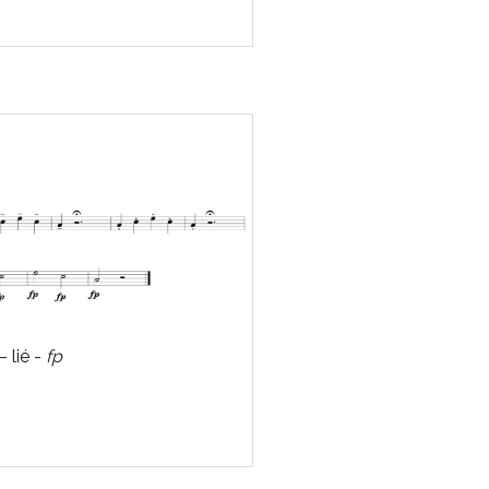
 lié -
fp