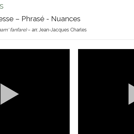
s
lesse – Phrasé - Nuances
nam' fanfare)
– arr. Jean-Jacques Charles