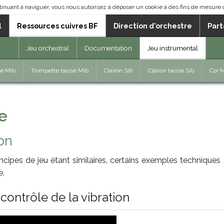
ontinuant à naviguer, vous nous autorisez à déposer un cookie à des fins de mesure
l
Ressources cuivres BF
Direction d'orchestre
Part
Jeu orchestral
Documentation
Jeu instrumental
te Mib
Trompette basse Mib
Clairon Sib
Clairon basse Sib
Cor 
e
on
cipes de jeu étant similaires, certains exemples techniques 
e.
ontrôle de la vibration