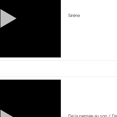
Sirène
De la pensée au son / De 