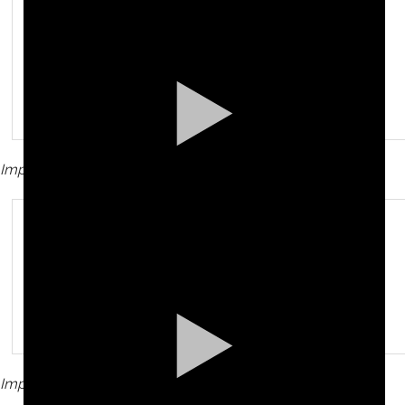
Version phrasée,
expressive
Improvisation
– François Thuillier
Version phrasée,
expressive
Improvisation
– François Thuillier