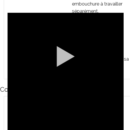
Saxhorn basse
embouchure à travailler
séparément.
Tuba Fa
Remarques :
Tuba Sib
le volume d'air induit
l'intensité du son
(nuances)
la pression d'air induit sa
vitesse (hauteurs)
Contrôle de la vibration
Sirène