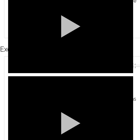
notes faciles à émettre
parcourir
progressivement la
tessiture sans forcer
Exercice de souplesse
Arpège lié sur les
harmoniques,
nuance
mezzo forte
, sans
forcer
inventer ses propres
enchaînements