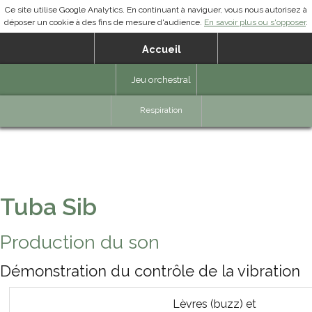
Ce site utilise Google Analytics. En continuant à naviguer, vous nous autorisez à
déposer un cookie à des fins de mesure d'audience.
En savoir plus ou s'opposer
.
Accueil
Jeu orchestral
Ressources cuivres BF
Documentation
Respiration
Direction d'orchestre
Accord & Justesse
Jeu instrumental
Partenaires
Trompette Mib
Tuba Sib
Trompette basse Mib
Clairon Sib
Production du son
Clairon basse Sib
Démonstration du contrôle de la vibration
Cor Mib
Lèvres (buzz) et