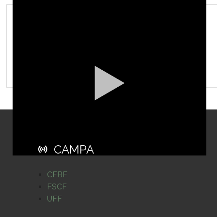
Version phrasée,
expressive
CAMPA
CFBF
FSCF
UFF