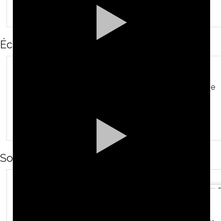
Écoute intérieure
De la pensée au son / De
la voix à l'instrument
Son filé
commencer par les