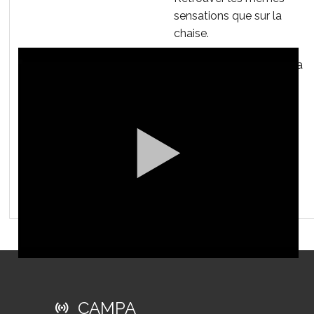
sensations que sur la
chaise.
placer ses mains sur la
taille pour contrôler
l'élargissement de la
ceinture abdominale
répéter l'exercice par
palier allant de la
position penchée à la
position verticale
CAMPA