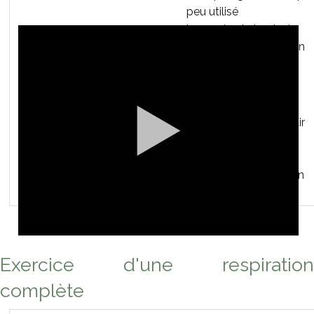
Saxhorn basse
peu utilisé
la sangle abdominale
Tuba Fa
est déjà comprimée en
début d'expiration
Tuba Sib
Conséquences :
difficulté à expulser l'air
en pression
manque d'air et
sensation de trop plein
Exercice d'une respiration
complète