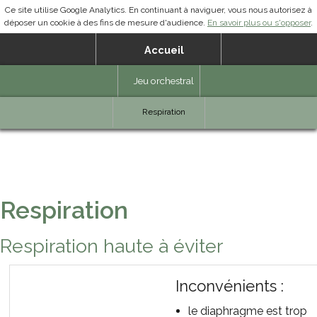
Ce site utilise Google Analytics. En continuant à naviguer, vous nous autorisez à
déposer un cookie à des fins de mesure d'audience.
En savoir plus ou s'opposer
.
Accueil
Jeu orchestral
Ressources cuivres BF
Documentation
Respiration
Direction d'orchestre
Accord & Justesse
Jeu instrumental
Partenaires
Trompette Mib
Respiration
Trompette basse Mib
Clairon Sib
Respiration haute à éviter
Clairon basse Sib
Inconvénients :
Cor Mib
le diaphragme est trop