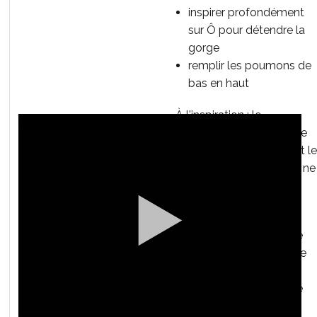
inspirer profondément
sur Ô pour détendre la
gorge
remplir les poumons de
bas en haut
À l'inspiration : le
diaphragme se contracte
et descend = l'air entre et l
ventre s'élargit (veillez à ne
pas monter les épaules
exagérément).
À l'expiration : la ceinture
abdominale se contracte
et le diaphragme se
détend = l'air est expulsé
avec tonicité.